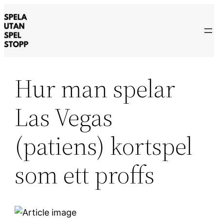
Hoppa
till
innehåll
Hur man spelar
Las Vegas
(patiens) kortspel
som ett proffs